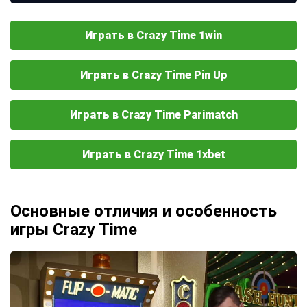
Играть в Crazy Time 1win
Играть в Crazy Time Pin Up
Играть в Crazy Time Parimatch
Играть в Crazy Time 1xbet
Основные отличия и особенность
игры Crazy Time