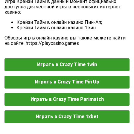
Игра Крейзи Тайм в данный момент официально
доступна для честной игры в нескольких интернет
казино:
Крейзи Тайм в онлайн казино Пин-Ап;
Крейзи Тайм в онлайн казино 1вин.
Обзоры игр в онлайн казино
вы также можете найти
на сайте: https://playcasino.games
Играть в Crazy Time 1win
Играть в Crazy Time Pin Up
Играть в Crazy Time Parimatch
Играть в Crazy Time 1xbet