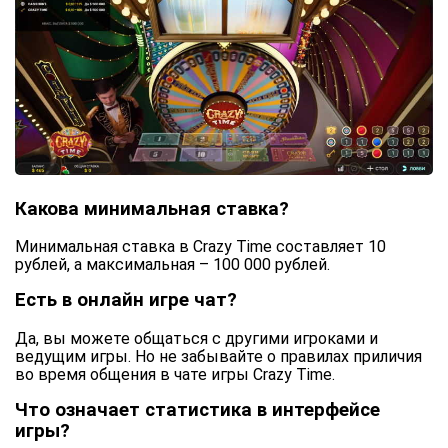
Какова минимальная ставка?
Минимальная ставка в Crazy Time составляет 10
рублей, а максимальная – 100 000 рублей.
Есть в онлайн игре чат?
Да, вы можете общаться с другими игроками и
ведущим игры. Но не забывайте о правилах приличия
во время общения в чате игры Crazy Time.
Что означает статистика в интерфейсе
игры?