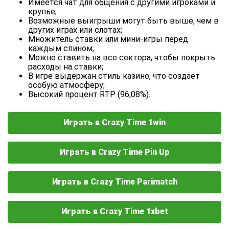
Имеется чат для общения с другими игроками и
крупье;
Возможные выигрыши могут быть выше, чем в
других играх или слотах;
Множитель ставки или мини-игры перед
каждым спином;
Можно ставить на все сектора, чтобы покрыть
расходы на ставки;
В игре выдержан стиль казино, что создаёт
особую атмосферу;
Высокий процент RTP (96,08%).
Играть в Crazy Time 1win
Играть в Crazy Time Pin Up
Играть в Crazy Time Parimatch
Играть в Crazy Time 1xbet