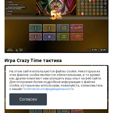
Игра Crazy Time тактика
На этом сайте используются файлы cookie. Некоторые из
этих файлов cookie являются обязательными, в то время
как другие помогают нам улучшить ваш опыт на веб-сайте.
Для получения более подробной информации о файлах
cookie, которые мы используем, пожалуйста, ознакомьтесь
с нашей
Политикой конфиденциальности
.
Согласен