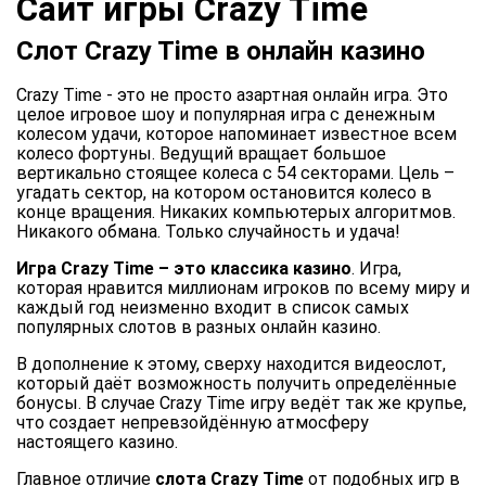
Сайт игры Crazy Time
Слот Crazy Time в онлайн казино
Crazy Time - это не просто азартная онлайн игра. Это
целое игровое шоу и популярная игра с денежным
колесом удачи, которое напоминает известное всем
колесо фортуны. Ведущий вращает большое
вертикально стоящее колеса с 54 секторами. Цель –
угадать сектор, на котором остановится колесо в
конце вращения. Никаких компьютерых алгоритмов.
Никакого обмана. Только случайность и удача!
Игра Crazy Time – это классика казино
. Игра,
которая нравится миллионам игроков по всему миру и
каждый год неизменно входит в список самых
популярных слотов в разных онлайн казино.
В дополнение к этому, сверху находится видеослот,
который даёт возможность получить определённые
бонусы. В случае Crazy Time игру ведёт так же крупье,
что создает непревзойдённую атмосферу
настоящего казино.
Главное отличие
слота Crazy Time
от подобных игр в