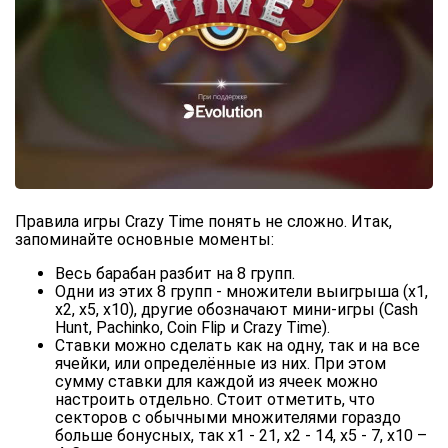
Правила игры Crazy Time понять не сложно. Итак,
запоминайте основные моменты:
Весь барабан разбит на 8 групп.
Одни из этих 8 групп - множители выигрыша (х1,
х2, х5, х10), другие обозначают мини-игры (Cash
Hunt, Pachinko, Coin Flip и Crazy Time).
Ставки можно сделать как на одну, так и на все
ячейки, или определённые из них. При этом
сумму ставки для каждой из ячеек можно
настроить отдельно. Стоит отметить, что
секторов с обычными множителями гораздо
больше бонусных, так х1 - 21, х2 - 14, х5 - 7, х10 –