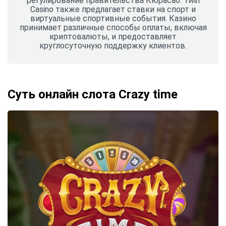
регулирование правительства Кюрасао. 1win
Casino также предлагает ставки на спорт и
виртуальные спортивные события. Казино
принимает различные способы оплаты, включая
криптовалюты, и предоставляет
круглосуточную поддержку клиентов.
Суть онлайн слота Crazy time