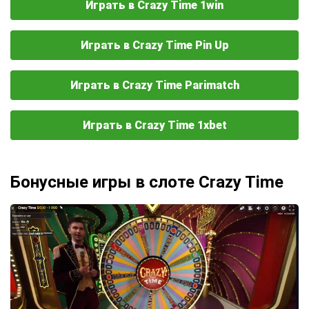
Играть в Crazy Time 1win
Играть в Crazy Time Pin Up
Играть в Crazy Time Parimatch
Играть в Crazy Time 1xbet
Бонусные игры в слоте Crazy Time