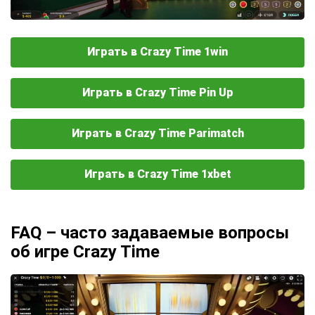
Играть в Crazy Time 1win
Играть в Crazy Time Pin Up
Играть в Crazy Time Parimatch
Играть в Crazy Time 1xbet
FAQ – часто задаваемые вопросы
об игре Crazy Time