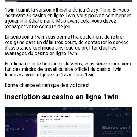
1win fournit la version officielle du jeu Crazy Time. En vous
inscrivant au casino en ligne 1win, vous pouvez commencer
à jouer immédiatement. Mais avant cela, vous devez
recharger votre compte de jeu.
L'inscription à 1win vous permettra également de retirer
vos gains dans un délai très court, de contacter le service
d'assistance technique ainsi que de profiter d'autres
avantages du casino en ligne 1win.
En cliquant sur le bouton ci-dessous, vous serez dirigé vers
l'un des miroirs de travail du site officiel du casino 1win.
Inscrivez-vous et jouez à Crazy Time 1win.
Bonne chance et rien que des victoires!
Inscription au casino en ligne 1win