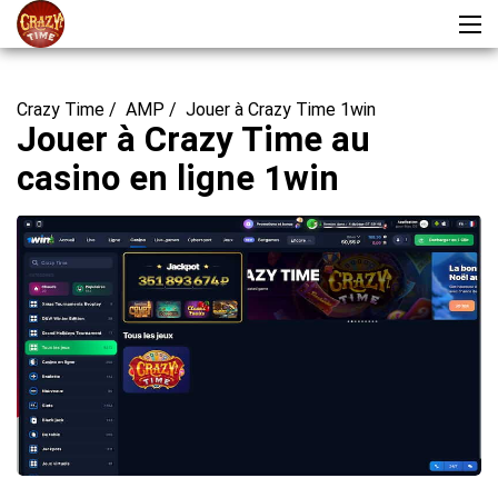
Crazy Time
/
AMP
/
Jouer à Crazy Time 1win
Jouer à Crazy Time au
casino en ligne 1win