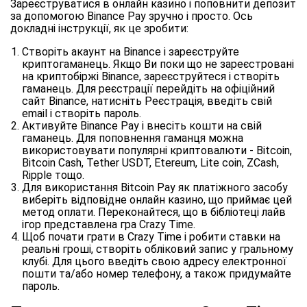
Зареєструватися в онлайн казино і поповнити депозит
за допомогою Binance Pay зручно і просто. Ось
докладні інструкції, як це зробити:
Створіть акаунт на Binance і зареєструйте
криптогаманець. Якщо Ви поки що не зареєстровані
на криптобіржі Binance, зареєструйтеся і створіть
гаманець. Для реєстрації перейдіть на офіційний
сайт Binance, натисніть Реєстрація, введіть свій
email і створіть пароль.
Активуйте Binance Pay і внесіть кошти на свій
гаманець. Для поповнення гаманця можна
використовувати популярні криптовалюти - Bitcoin,
Bitcoin Cash, Tether USDT, Etereum, Lite coin, ZCash,
Ripple тощо.
Для використання Bitcoin Pay як платіжного засобу
виберіть відповідне онлайн казино, що приймає цей
метод оплати. Переконайтеся, що в бібліотеці лайв
ігор представлена гра Crazy Time.
Щоб почати грати в Crazy Time і робити ставки на
реальні гроші, створіть обліковий запис у гральному
клубі. Для цього введіть свою адресу електронної
пошти та/або номер телефону, а також придумайте
пароль.