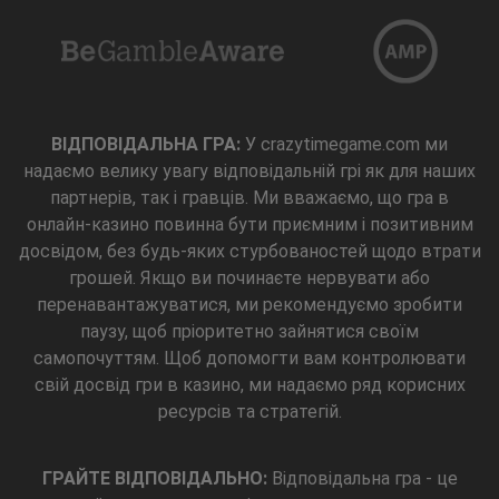
ВІДПОВІДАЛЬНА ГРА:
У crazytimegame.com ми
надаємо велику увагу відповідальній грі як для наших
партнерів, так і гравців. Ми вважаємо, що гра в
онлайн-казино повинна бути приємним і позитивним
досвідом, без будь-яких стурбованостей щодо втрати
грошей. Якщо ви починаєте нервувати або
перенавантажуватися, ми рекомендуємо зробити
паузу, щоб пріоритетно зайнятися своїм
самопочуттям. Щоб допомогти вам контролювати
свій досвід гри в казино, ми надаємо ряд корисних
ресурсів та стратегій.
ГРАЙТЕ ВІДПОВІДАЛЬНО:
Відповідальна гра - це