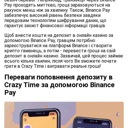
Pay проходять миттєво, гроші зараховуються на
рахунок менш ніж за хвилину. Також, Binance Pay
забезпечує високий рівень безпеки завдяки
передовим технологіям шифрування даних, що
гарантує захист фінансової інформації гравців.
Щоб внести кошти на депозит в онлайн казино за
допомогою Binance Pay, гравцям потрібно
зареєструватися на платформі Binance і створити
крипто гаманець, а потім - перевести гроші на свій
депозит в онлайн казино. Зазвичай, цей процес займає
всього кілька хвилин, після чого Ви зможете почати
грати в Crazy Time і вигравати реальні гроші!
Переваги поповнення депозиту в
Crazy Time за допомогою Binance
Pay