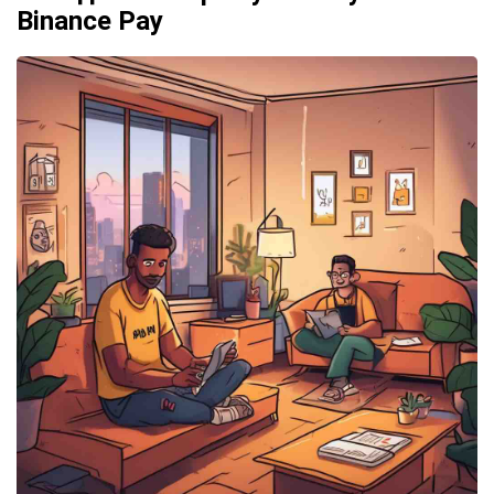
Binance Pay