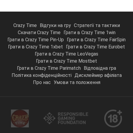
Crazy Time
Відгуки на гру
Стратегії та тактики
Скачати Crazy Time
Грати в Crazy Time 1win
Грати в Crazy Time Pin-Up
Грати в Crazy Time FairSpin
Грати в Crazy Time 1xbet
Грати в Crazy Time Eurobet
Грати в Crazy Time LeoVegas
Грати в Crazy Time Mostbet
Грати в Crazy Time Parimatch
Відповідна гра
Політика конфіденційності
Дисклеймер афіліата
Про нас
Умови та положення