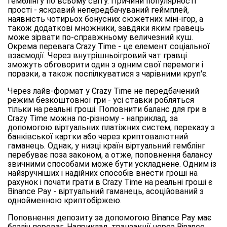
гемблінгу по всьому світу. Причини популярності
прості - яскравий непередбачуваний геймплей,
наявність чотирьох бонусних сюжетних міні-ігор, а
також додаткові множники, завдяки яким гравець
може зірвати по-справжньому величезний куш.
Окрема перевага Crazy Time - це елемент соціальної
взаємодії. Через внутрішньоігровий чат гравці
зможуть обговорити один з одним свої перемоги і
поразки, а також поспілкуватися з чарівними круп'є.
Через лайв-формат у Crazy Time не передбачений
режим безкоштовної гри - усі ставки робляться
тільки на реальні гроші. Поповнити баланс для гри в
Crazy Time можна по-різному - наприклад, за
допомогою віртуальних платіжних систем, переказу з
банківської картки або через криптовалютний
гаманець. Однак, у низці країн віртуальний гемблінг
перебуває поза законом, а отже, поповнення балансу
звичними способами може бути ускладнене. Одним із
найзручніших і надійних способів внести гроші на
рахунок і почати грати в Crazy Time на реальні гроші є
Binance Pay - віртуальний гаманець, асоційований з
однойменною криптобіржею.
Поповнення депозиту за допомогою Binance Pay має
безліч переваг. Наприклад, транзакції через Binance