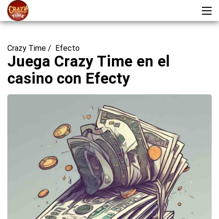
Crazy Time
/
Efecto
Juega Crazy Time en el
casino con Efecty