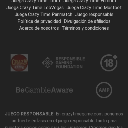
Juega Crazy Time 1xbet
Juega Crazy Time Eurobet
Juega Crazy Time LeoVegas
Juega Crazy Time Mostbet
Juega Crazy Time Parimatch
Juego responsable
Política de privacidad
Divulgación de afiliados
Acerca de nosotros
Términos y condiciones
JUEGO RESPONSABLE:
En crazytimegame.com, ponemos
un fuerte énfasis en el juego responsable tanto para
nuestros socios como para los jugadores. Creemos que los