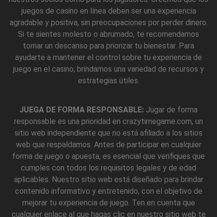
juegos de casino en línea deben ser una experiencia
agradable y positiva, sin preocupaciones por perder dinero.
Si te sientes molesto o abrumado, te recomendamos
tomar un descanso para priorizar tu bienestar. Para
ayudarte a mantener el control sobre tu experiencia de
juego en el casino, brindamos una variedad de recursos y
estrategias útiles.
JUEGA DE FORMA RESPONSABLE:
Jugar de forma
responsable es una prioridad en crazytimegame.com, un
sitio web independiente que no está afiliado a los sitios
web que respaldamos. Antes de participar en cualquier
forma de juego o apuesta, es esencial que verifiques que
cumples con todos los requisitos legales y de edad
aplicables. Nuestro sitio web está diseñado para brindar
contenido informativo y entretenido, con el objetivo de
mejorar tu experiencia de juego. Ten en cuenta que
cualquier enlace al que hagas clic en nuestro sitio web te