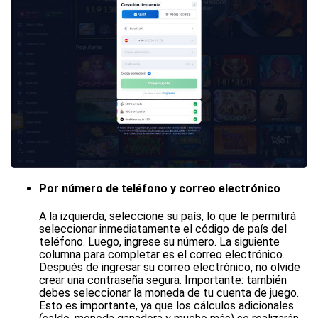
Por número de teléfono y correo electrónico
A la izquierda, seleccione su país, lo que le permitirá
seleccionar inmediatamente el código de país del
teléfono. Luego, ingrese su número. La siguiente
columna para completar es el correo electrónico.
Después de ingresar su correo electrónico, no olvide
crear una contraseña segura. Importante: también
debes seleccionar la moneda de tu cuenta de juego.
Esto es importante, ya que los cálculos adicionales