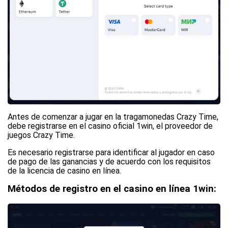
Antes de comenzar a jugar en la tragamonedas Crazy Time,
debe registrarse en el casino oficial 1win, el proveedor de
juegos Crazy Time.
Es necesario registrarse para identificar al jugador en caso
de pago de las ganancias y de acuerdo con los requisitos
de la licencia de casino en línea.
Métodos de registro en el casino en línea 1win: