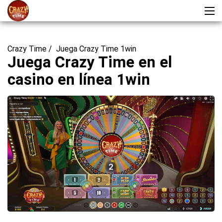
Crazy Time
/
Juega Crazy Time 1win
Juega Crazy Time en el
casino en línea 1win