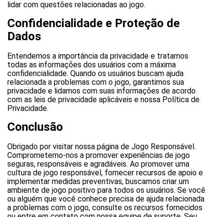
lidar com questões relacionadas ao jogo.
Confidencialidade e Proteção de
Dados
Entendemos a importância da privacidade e tratamos
todas as informações dos usuários com a máxima
confidencialidade. Quando os usuários buscam ajuda
relacionada a problemas com o jogo, garantimos sua
privacidade e lidamos com suas informações de acordo
com as leis de privacidade aplicáveis e nossa Política de
Privacidade.
Conclusão
Obrigado por visitar nossa página de Jogo Responsável.
Comprometemo-nos a promover experiências de jogo
seguras, responsáveis e agradáveis. Ao promover uma
cultura de jogo responsável, fornecer recursos de apoio e
implementar medidas preventivas, buscamos criar um
ambiente de jogo positivo para todos os usuários. Se você
ou alguém que você conhece precisa de ajuda relacionada
a problemas com o jogo, consulte os recursos fornecidos
ou entre em contato com nossa equipe de suporte. Seu